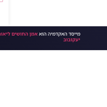
מייסד האקדמיה הוא
אמן החושים ליאור
יעקובוב