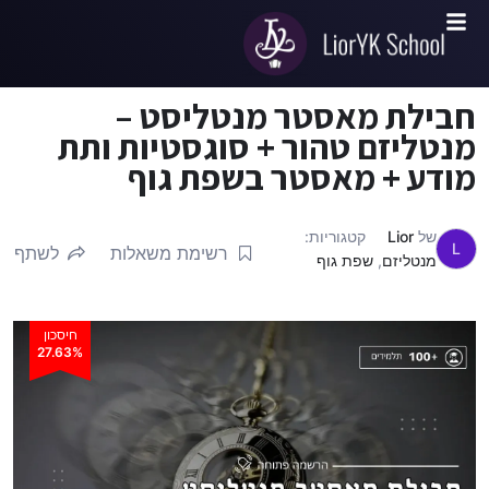
חבילת מאסטר מנטליסט –
מנטליזם טהור + סוגסטיות ותת
מודע + מאסטר בשפת גוף
של
Lior
קטגוריות:
L
רשימת משאלות
לשתף
מנטליזם
,
שפת גוף
חיסכון
27.63%