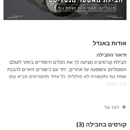
אודות באנדל
תיאור החבילה
:
חבילת קורסים זו מציעה לך את הכלים היסודיים ביותר לעולם
המנטליזם והשפעה על אחרים, יחד עם כישורים חיוניים להבנת
שפת גוף ותקשורת לא מילולית. כל אחד מהקורסים מביא עמו
ערך מוסף:
מנטליזם טהור
: תלמד כיצד להשפיע על בחירות האדם
ולבצע פעולות מדהימות כמו כיפוף מתכות וניחוש מידע
הצג עוד
נסתר. הקורס גם מציע דרכים לשיפור הכישורים
החברתיים, כך שתוכל להשתמש בסודות המנטליזם גם
קורסים בחבילה (3)
למצבים חברתיים.